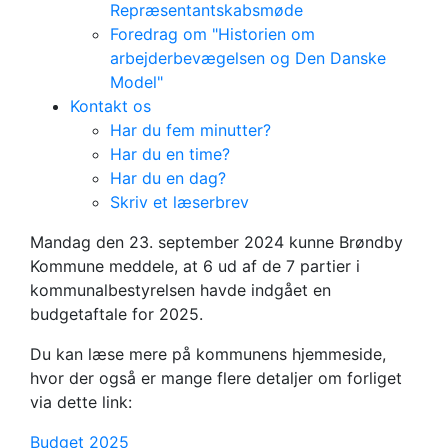
Repræsentantskabsmøde
Foredrag om "Historien om
arbejderbevægelsen og Den Danske
Model"
Kontakt os
Har du fem minutter?
Har du en time?
Har du en dag?
6 partier ud af 7
Skriv et læserbrev
bag budget 2025
Mandag den 23. september 2024 kunne Brøndby
Kommune meddele, at 6 ud af de 7 partier i
kommunalbestyrelsen havde indgået en
budgetaftale for 2025.
Du kan læse mere på kommunens hjemmeside,
hvor der også er mange flere detaljer om forliget
via dette link:
Budget 2025